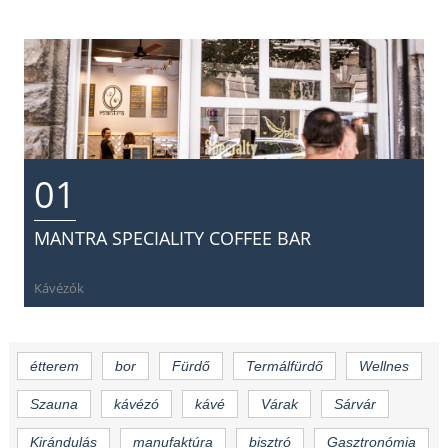
01
MANTRA SPECIALITY COFFEE BAR
Kávézók
étterem
bor
Fürdő
Termálfürdő
Wellnes
Szauna
kávézó
kávé
Várak
Sárvár
Kirándulás
manufaktúra
bisztró
Gasztronómia