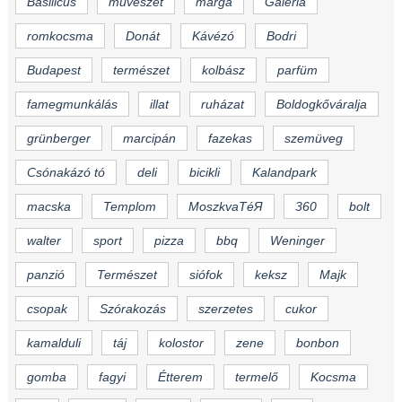
Basilicus
művészet
márga
Galéria
romkocsma
Donát
Kávézó
Bodri
Budapest
természet
kolbász
parfüm
famegmunkálás
illat
ruházat
Boldogkőváralja
grünberger
marcipán
fazekas
szemüveg
Csónakázó tó
deli
bicikli
Kalandpark
macska
Templom
MoszkvaTéЯ
360
bolt
walter
sport
pizza
bbq
Weninger
panzió
Természet
siófok
keksz
Majk
csopak
Szórakozás
szerzetes
cukor
kamalduli
táj
kolostor
zene
bonbon
gomba
fagyi
Étterem
termelő
Kocsma