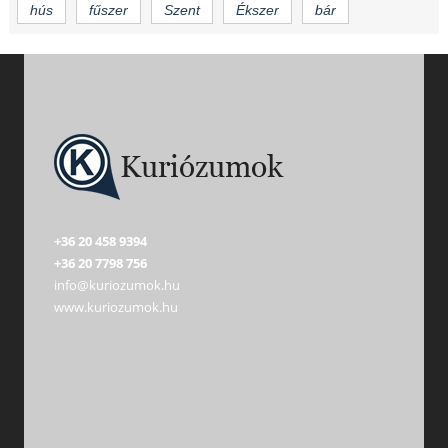
hús
fűszer
Szent
Ékszer
bár
+36 20 458 9394
+36 20 7798 756
info@kuriozumok.hu
www.kuriozumok.hu