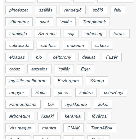
pincészet
szállás
vendéglő
szőlő
falu
sütemény
divat
Vallás
Templomok
Látnivaló
Szerencs
sajt
édesség
terasz
cukrászda
színház
múzeum
cirkusz
előadás
bio
céltorony
delikát
Füzér
orosz
asztalos
csillár
Eger
my little melbourne
Esztergom
Sümeg
megyer
Hajós
pince
kultúra
csészényi
Pannonhalma
bőr
nyakkendő
zokni
Arborétum
Kislaki
kerámia
fővárosi
Vas megye
mantra
CMAK
Tamp&Bull