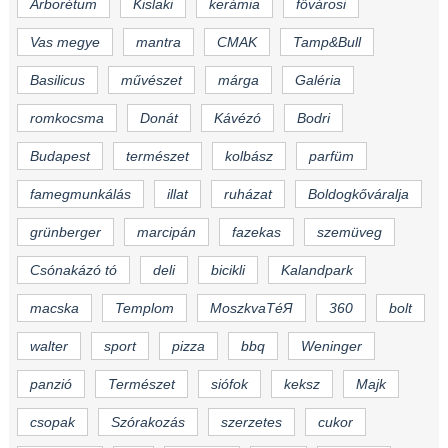
Arborétum
Kislaki
kerámia
fővárosi
Vas megye
mantra
CMAK
Tamp&Bull
Basilicus
művészet
márga
Galéria
romkocsma
Donát
Kávézó
Bodri
Budapest
természet
kolbász
parfüm
famegmunkálás
illat
ruházat
Boldogkőváralja
grünberger
marcipán
fazekas
szemüveg
Csónakázó tó
deli
bicikli
Kalandpark
macska
Templom
MoszkvaTéЯ
360
bolt
walter
sport
pizza
bbq
Weninger
panzió
Természet
siófok
keksz
Majk
csopak
Szórakozás
szerzetes
cukor