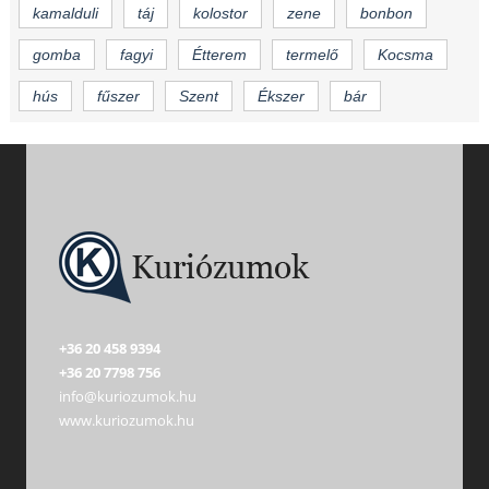
kamalduli
táj
kolostor
zene
bonbon
gomba
fagyi
Étterem
termelő
Kocsma
hús
fűszer
Szent
Ékszer
bár
+36 20 458 9394
+36 20 7798 756
info@kuriozumok.hu
www.kuriozumok.hu