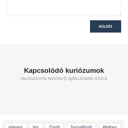
KÜLDÉS
Kapcsolódó kuriózumok
VÁLOGASSON HASONLÓ AJÁNLATAINK KÖZÜL
étterem
bor
Fürdő
Termálfürdő
Wellnes