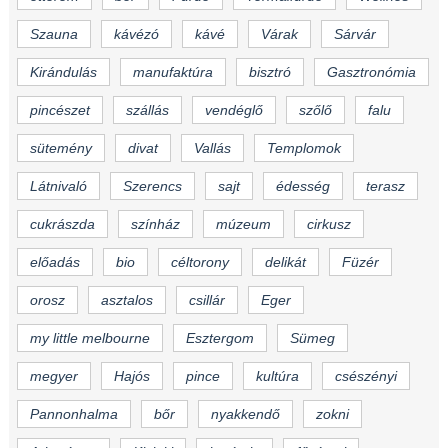
Szauna
kávézó
kávé
Várak
Sárvár
Kirándulás
manufaktúra
bisztró
Gasztronómia
pincészet
szállás
vendéglő
szőlő
falu
sütemény
divat
Vallás
Templomok
Látnivaló
Szerencs
sajt
édesség
terasz
cukrászda
színház
múzeum
cirkusz
előadás
bio
céltorony
delikát
Füzér
orosz
asztalos
csillár
Eger
my little melbourne
Esztergom
Sümeg
megyer
Hajós
pince
kultúra
csészényi
Pannonhalma
bőr
nyakkendő
zokni