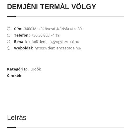
DEMJÉNI TERMÁL VÖLGY
Cím:
3400.Mezőkövesd ,Kőrisfa utca30.
Telefon:
+36 30 853 74 19
E-mail:
info@demjengyogytermal.hu
Weboldal:
https://demjencascade.hu/
Kategória:
Fürdők
Címkék:
Leírás