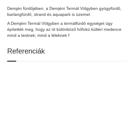
Demjén fürdőjében, a Demjéni Termál Völgyben gyógyfürdő,
barlangfürdő, strand és aquapark is üzemel.
A Demjéni Termál Völgyben a termálfürdő egységet úgy
építették meg, hogy az öt különböző hőfokú kültéri medence
mind a testnek, mind a léleknek f
Referenciák