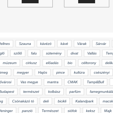
ellnes
Szauna
kávézó
kávé
Várak
Sárvár
glő
szőlő
falu
sütemény
divat
Vallás
Tem
múzeum
cirkusz
előadás
bio
céltorony
delik
ümeg
megyer
Hajós
pince
kultúra
csészényi
fővárosi
Vas megye
mantra
CMAK
Tamp&Bull
Budapest
természet
kolbász
parfüm
famegmunkál
eg
Csónakázó tó
deli
bicikli
Kalandpark
macsk
eninger
panzió
Természet
siófok
keksz
Majk