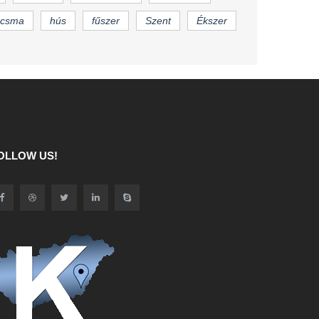
csma
hús
fűszer
Szent
Ékszer
OLLOW US!