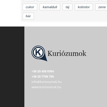
cukor
kamalduli
táj
kolostor
zene
bár
+36 20 458 9394
+36 20 7798 756
info@kuriozumok.hu
www.kuriozumok.hu