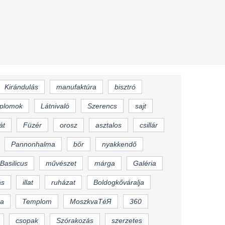
Kirándulás
manufaktúra
bisztró
plomok
Látnivaló
Szerencs
sajt
át
Füzér
orosz
asztalos
csillár
Pannonhalma
bőr
nyakkendő
Basilicus
művészet
márga
Galéria
ás
illat
ruházat
Boldogkőváralja
a
Templom
MoszkvaTéЯ
360
csopak
Szórakozás
szerzetes