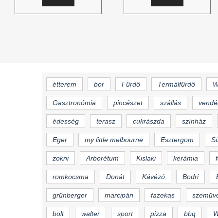
étterem
bor
Fürdő
Termálfürdő
W
Gasztronómia
pincészet
szállás
vendé
édesség
terasz
cukrászda
színház
Eger
my little melbourne
Esztergom
S
zokni
Arborétum
Kislaki
kerámia
romkocsma
Donát
Kávézó
Bodri
grünberger
marcipán
fazekas
szemüv
bolt
walter
sport
pizza
bbq
W