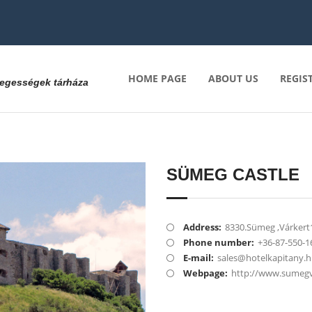
HOME PAGE
ABOUT US
REGIS
nlegességek tárháza
SÜMEG CASTLE
Address:
8330.Sümeg ,Várkert1
Phone number:
+36-87-550-1
E-mail:
sales@hotelkapitany.
Webpage:
http://www.sumegv