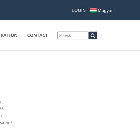
LOGIN
Magyar
TRATION
CONTACT
..
66
hu
ar.hu/