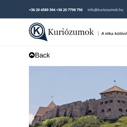
+36 20 4589 394 +36 20 7798 756
info@kuriozumok.hu
A ritka külö
Back