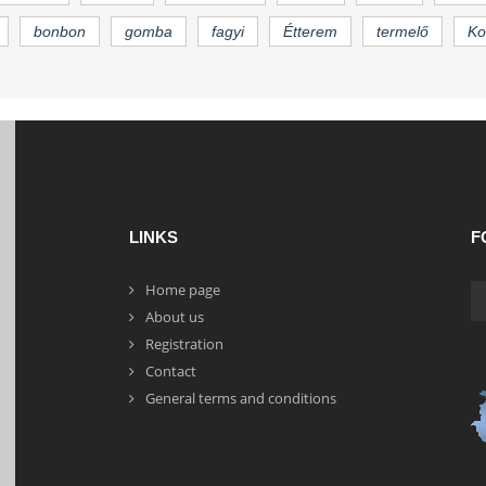
bonbon
gomba
fagyi
Étterem
termelő
Ko
LINKS
F
Home page
About us
Registration
Contact
General terms and conditions