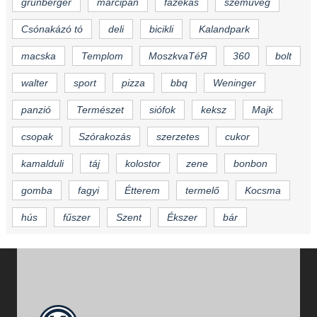
grünberger
marcipán
fazekas
szemüveg
Csónakázó tó
deli
bicikli
Kalandpark
macska
Templom
MoszkvaTéЯ
360
bolt
walter
sport
pizza
bbq
Weninger
panzió
Természet
siófok
keksz
Majk
csopak
Szórakozás
szerzetes
cukor
kamalduli
táj
kolostor
zene
bonbon
gomba
fagyi
Étterem
termelő
Kocsma
hús
fűszer
Szent
Ékszer
bár