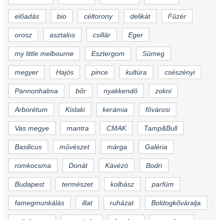
előadás
bio
céltorony
delikát
Füzér
orosz
asztalos
csillár
Eger
my little melbourne
Esztergom
Sümeg
megyer
Hajós
pince
kultúra
csészényi
Pannonhalma
bőr
nyakkendő
zokni
Arborétum
Kislaki
kerámia
fővárosi
Vas megye
mantra
CMAK
Tamp&Bull
Basilicus
művészet
márga
Galéria
romkocsma
Donát
Kávézó
Bodri
Budapest
természet
kolbász
parfüm
famegmunkálás
illat
ruházat
Boldogkőváralja