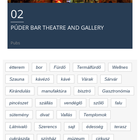
02
PÚDER BAR THEATRE AND GALLERY
Pubs
étterem
bor
Fürdő
Termálfürdő
Wellnes
Szauna
kávézó
kávé
Várak
Sárvár
Kirándulás
manufaktúra
bisztró
Gasztronómia
pincészet
szállás
vendéglő
szőlő
falu
sütemény
divat
Vallás
Templomok
Látnivaló
Szerencs
sajt
édesség
terasz
cukrászda
színház
múzeum
cirkusz