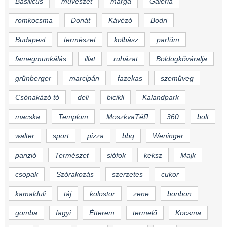
Basilicus
művészet
márga
Galéria
romkocsma
Donát
Kávézó
Bodri
Budapest
természet
kolbász
parfüm
famegmunkálás
illat
ruházat
Boldogkőváralja
grünberger
marcipán
fazekas
szemüveg
Csónakázó tó
deli
bicikli
Kalandpark
macska
Templom
MoszkvaTéЯ
360
bolt
walter
sport
pizza
bbq
Weninger
panzió
Természet
siófok
keksz
Majk
csopak
Szórakozás
szerzetes
cukor
kamalduli
táj
kolostor
zene
bonbon
gomba
fagyi
Étterem
termelő
Kocsma