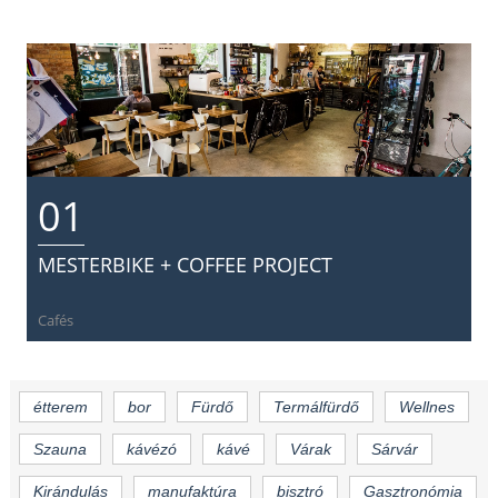
01
MESTERBIKE + COFFEE PROJECT
Cafés
étterem
bor
Fürdő
Termálfürdő
Wellnes
Szauna
kávézó
kávé
Várak
Sárvár
Kirándulás
manufaktúra
bisztró
Gasztronómia