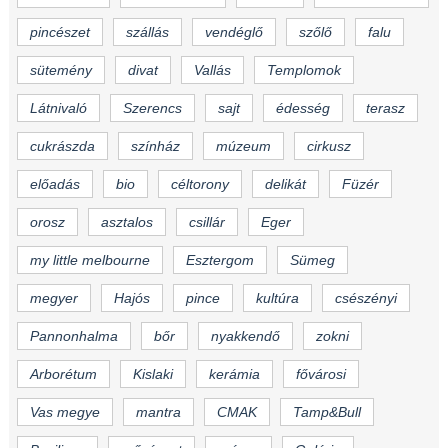
pincészet
szállás
vendéglő
szőlő
falu
sütemény
divat
Vallás
Templomok
Látnivaló
Szerencs
sajt
édesség
terasz
cukrászda
színház
múzeum
cirkusz
előadás
bio
céltorony
delikát
Füzér
orosz
asztalos
csillár
Eger
my little melbourne
Esztergom
Sümeg
megyer
Hajós
pince
kultúra
csészényi
Pannonhalma
bőr
nyakkendő
zokni
Arborétum
Kislaki
kerámia
fővárosi
Vas megye
mantra
CMAK
Tamp&Bull