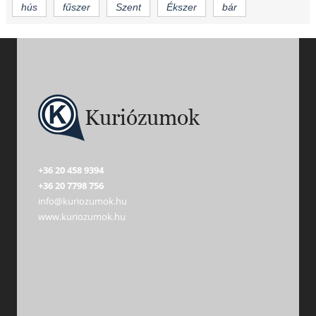
hús
fűszer
Szent
Ékszer
bár
+36 20 458 9394
+36 20 7798 756
info@kuriozumok.hu
www.kuriozumok.hu