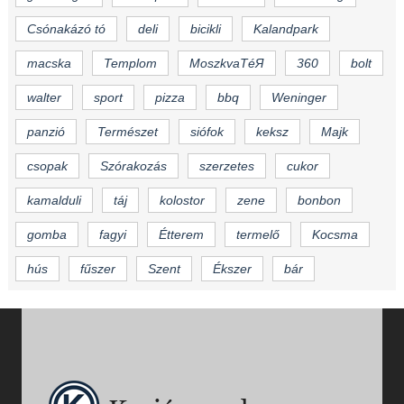
Csónakázó tó
deli
bicikli
Kalandpark
macska
Templom
MoszkvaTéЯ
360
bolt
walter
sport
pizza
bbq
Weninger
panzió
Természet
siófok
keksz
Majk
csopak
Szórakozás
szerzetes
cukor
kamalduli
táj
kolostor
zene
bonbon
gomba
fagyi
Étterem
termelő
Kocsma
hús
fűszer
Szent
Ékszer
bár