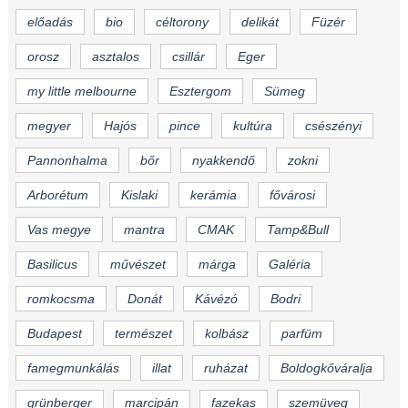
előadás
bio
céltorony
delikát
Füzér
orosz
asztalos
csillár
Eger
my little melbourne
Esztergom
Sümeg
megyer
Hajós
pince
kultúra
csészényi
Pannonhalma
bőr
nyakkendő
zokni
Arborétum
Kislaki
kerámia
fővárosi
Vas megye
mantra
CMAK
Tamp&Bull
Basilicus
művészet
márga
Galéria
romkocsma
Donát
Kávézó
Bodri
Budapest
természet
kolbász
parfüm
famegmunkálás
illat
ruházat
Boldogkőváralja
grünberger
marcipán
fazekas
szemüveg