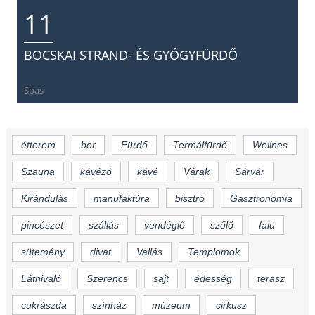
11
BOCSKAI STRAND- ÉS GYÓGYFÜRDŐ
Spas
étterem
bor
Fürdő
Termálfürdő
Wellnes
Szauna
kávézó
kávé
Várak
Sárvár
Kirándulás
manufaktúra
bisztró
Gasztronómia
pincészet
szállás
vendéglő
szőlő
falu
sütemény
divat
Vallás
Templomok
Látnivaló
Szerencs
sajt
édesség
terasz
cukrászda
színház
múzeum
cirkusz