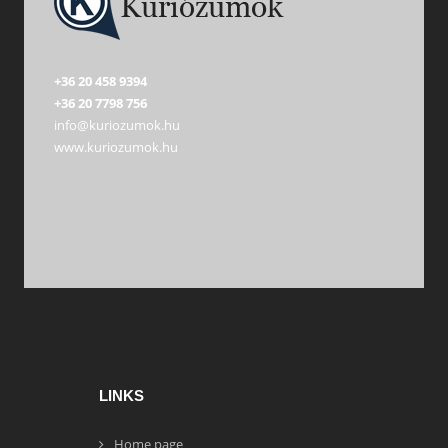
+36 20 458 9394
+36 20 7798 756
info@kuriozumok.hu
www.kuriozumok.hu
LINKS
Home page